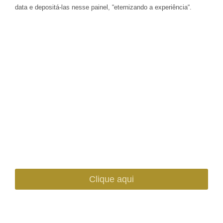
data e depositá-las nesse painel, “
eternizando a experiência
“.
Faça sua reserva
Clique aqui